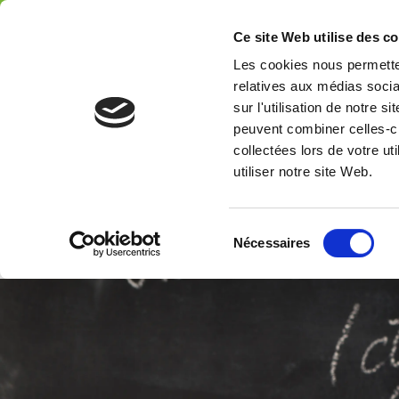
06 25 04 14 07 / 05 47 77 09 98
Ce site Web utilise des c
Les cookies nous permetten
relatives aux médias socia
sur l'utilisation de notre 
peuvent combiner celles-ci
collectées lors de votre u
utiliser notre site Web.
S
ACCUEIL
A PRO
Nécessaires
é
l
e
c
t
i
o