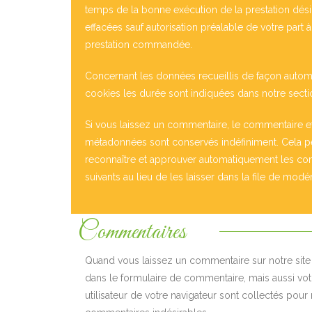
temps de la bonne exécution de la prestation dési
effacées sauf autorisation préalable de votre part à 
prestation commandée.
Concernant les données recueillis de façon autom
cookies les durée sont indiquées dans notre secti
Si vous laissez un commentaire, le commentaire e
métadonnées sont conservés indéfiniment. Cela 
reconnaître et approuver automatiquement les c
suivants au lieu de les laisser dans la file de modér
Commentaires
Quand vous laissez un commentaire sur notre site
dans le formulaire de commentaire, mais aussi votr
utilisateur de votre navigateur sont collectés pour