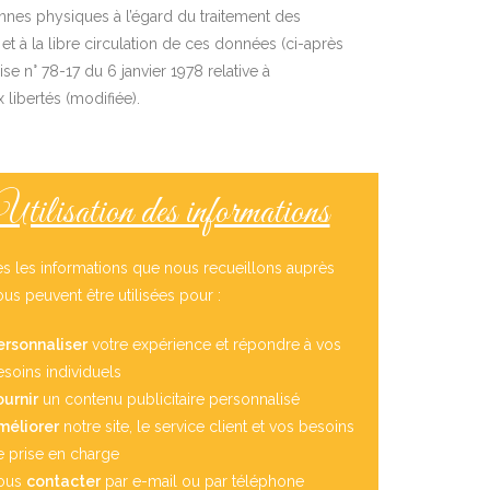
sonnes physiques à l’égard du traitement des
t à la libre circulation de ces données (ci-après
se n° 78-17 du 6 janvier 1978 relative à
x libertés (modifiée).
Utilisation des informations
es les informations que nous recueillons auprès
us peuvent être utilisées pour :
ersonnaliser
votre expérience et répondre à vos
esoins individuels
ournir
un contenu publicitaire personnalisé
méliorer
notre site, le service client et vos besoins
e prise en charge
ous
contacter
par e-mail ou par téléphone