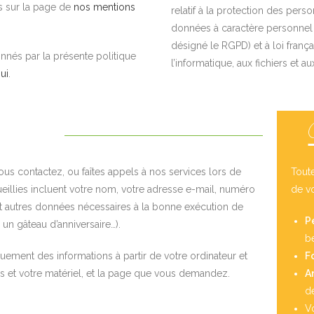
s sur la page de
nos mentions
relatif à la protection des per
données à caractère personnel e
désigné le RGPD) et à loi françai
nés par la présente politique
l’informatique, aux fichiers et au
ui
.
us contactez, ou faîtes appels à nos services lors de
Tout
ueillies incluent votre nom, votre adresse e-mail, numéro
de vo
 et autres données nécessaires à la bonne exécution de
P
n gâteau d’anniversaire…).
b
uement des informations à partir de votre ordinateur et
F
els et votre matériel, et la page que vous demandez.
A
d
V