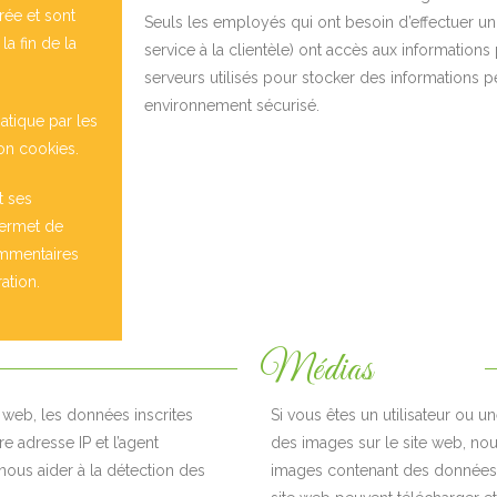
rée et sont
Seuls les employés qui ont besoin d’effectuer un t
la fin de la
service à la clientèle) ont accès aux informations
serveurs utilisés pour stocker des informations 
environnement sécurisé.
atique par les
on cookies.
t ses
permet de
ommentaires
ation.
Médias
 web, les données inscrites
Si vous êtes un utilisateur ou un
e adresse IP et l’agent
des images sur le site web, nou
 nous aider à la détection des
images contenant des données 